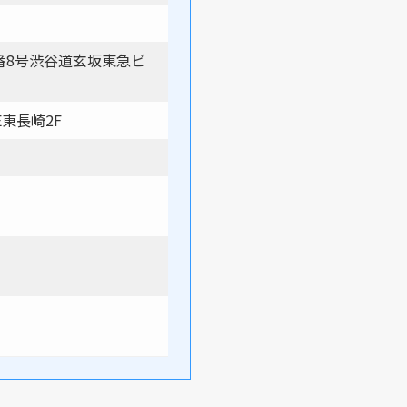
番8号渋谷道玄坂東急ビ
E東長崎2F